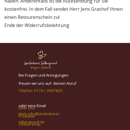
haben. Anderenfalls ist die Rücksendung für Sie
kostenfrei. In dem Fall sendet Herr Jens Grashof Ihnen
einen Retourenschein zu!
Ende der Widerrufsbelehrung
Bei Fragen und Anregungen
freuen wir uns auf deinen Anruf
Telefon:
0174 / 3907805
oder eine Email
Über Uns
Mail:
info@landimkerei-
Produkte
silbergrund.de
Online Shop