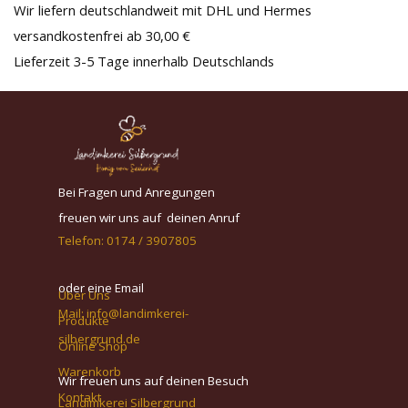
Wir liefern deutschlandweit mit DHL und Hermes
versandkostenfrei ab 30,00 €
Lieferzeit 3-5 Tage innerhalb Deutschlands
Bei Fragen und Anregungen
freuen wir uns auf deinen Anruf
Telefon:
0174 / 3907805
oder eine Email
Über Uns
Mail:
info@landimkerei-
Produkte
silbergrund.de
Online Shop
Warenkorb
Wir freuen uns auf deinen Besuch
Kontakt
Landimkerei Silbergrund