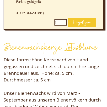
Farbe: goldgelb
Besonderheit: handgemacht, 100% Bienenwachs
4.00 €
(MwSt. Inkl.)
mit wohlriechendem Duft
Hinzufügen
Bienenwachskerze Lotusblume
Diese formschöne Kerze wird von Hand
gegossen und zeichnet sich durch ihre lange
Brenndauer aus. Höhe: ca. 5 cm ,
Durchmesser ca. 5 cm
Unser Bienenwachs wird von März -
September aus unseren Bienenvölkern durch
verschiedene Waben geerntet. Der